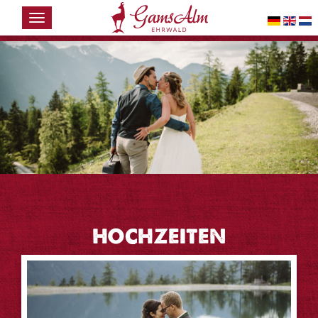
HOME
DIE
GAMSALM
WINTER
SOMMER
VERANSTALTUNGEN
NEWS
KONTAKT
HOCHZEITEN