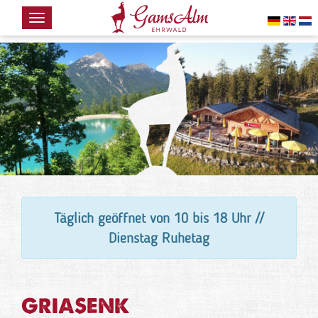
HOME
DIE
GAMSALM
WINTER
SOMMER
VERANSTALTUNGEN
NEWS
Täglich geöffnet von 10 bis 18 Uhr //
KONTAKT
Dienstag Ruhetag
GRIASENK