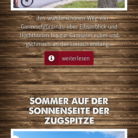
... den wunderschönen Weg von
Garmisch/Grainau über Eibseeblick und
Hochthörlen bis zur Gamsalm rüber und
gschmach an der Loisach entlang…
weiterlesen
SOMMER AUF DER
SONNENSEITE DER
ZUGSPITZE